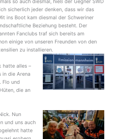
amals so auch diesmal, hieß der Gegner SWD
ch sicherlich jeder denken, dass wir das
Mit ins Boot kam diesmal der Schweriner
ndschaftliche Beziehung besteht. Der
annten Fanclubs traf sich bereits am
chon einige von unseren Freunden von den
ilien zu installieren.
 hatte alles –
 in die Arena
. Flo und
Hüten, die an
Nick. Nun
en und uns auch
bgelehnt hatte
quasi erobern.