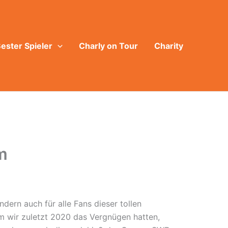
ester Spieler
Charly on Tour
Charity
m
ndern auch für alle Fans dieser tollen
m wir zuletzt 2020 das Vergnügen hatten,