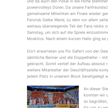
und da auch den Pokal in die Höhe stemmen
powervolleys Düren. Da unsere Fanfreundscha
gemeinsame Mitwirken am Finale wieder genu
Fanclub Gelbe Wand, zu dem vor allem seite
weitaus überwiegende Teil der Fans reiste z
Samstag, um sich auf die Spiele einzustimm
Moskitos. Nach einem kurzen Hallo ging es 
Dort erwarteten uns Flo Gafert von der Gesch
sämtliche Banner und die Doppelhalter – mit
gebracht. Somit verlief der Aufbau absolut re
weitere Mitarbeiter der Geschäftsstelle kom
jedem Platz in unserem Block bereitgelegt 
An dieser Ste
konnten wir 
so begrüßen,
für uns zu re