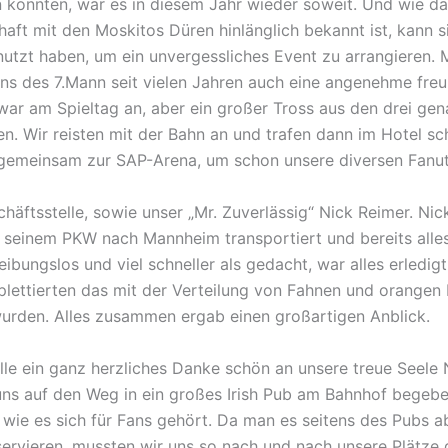
 konnten, war es in diesem Jahr wieder soweit. Und wie d
ft mit den Moskitos Düren hinlänglich bekannt ist, kann si
tzt haben, um ein unvergessliches Event zu arrangieren. 
ns des 7.Mann seit vielen Jahren auch eine angenehme freu
war am Spieltag an, aber ein großer Tross aus den drei gen
en. Wir reisten mit der Bahn an und trafen dann im Hotel s
gemeinsam zur SAP-Arena, um schon unsere diversen Fanutens
äftsstelle, sowie unser „Mr. Zuverlässig“ Nick Reimer. Nick
 seinem PKW nach Mannheim transportiert und bereits alles
ibungslos und viel schneller als gedacht, war alles erledigt
plettierten das mit der Verteilung von Fahnen und orangen 
wurden. Alles zusammen ergab einen großartigen Anblick.
lle ein ganz herzliches Danke schön an unsere treue Seele 
uns auf den Weg in ein großes Irish Pub am Bahnhof begeb
 wie es sich für Fans gehört. Da man es seitens des Pubs a
servieren, mussten wir uns so nach und nach unsere Plätze 