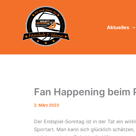
Zum
Inhalt
springen
Aktuelles
7. Mann - Fanclub der BR Volleys
Fan Happening beim 
2. März 2023
Der Endspiel-Sonntag ist in der Tat ein wirk
Sportart. Man kann sich glücklich schätzen