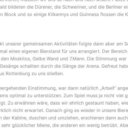
ld bildeten die Dürener, die Schweriner, und die Berliner e
 Block und so einige Kilkennys und Guinness flossen die Ke
t unserer gemeinsamen Aktivitäten folgte dann aber am So
mal einen eigenen Bierstand für uns arrangiert. Der Bereich
 den Moskitos, Gelbe Wand und 7.Mann. Die Stimmung war s
esänge schallten durch die Gänge der Arena. Gefreut habe
us Rottenburg zu uns stießen.
ergehenden Einstimmung, war dann natürlich „Arbeit“ angesa
ams optimal zu unterstützen. Zum Spiel muss ja nicht viel 
folgt. Zu erwähnen wäre, dass wir ehrlich gestaunt haben, w
klich nicht erwartet. Danach ging es wieder in unsere Bier
der Kabine, duschen und umziehen, erschienen dann auch ta
 sehr glücklicher Miene, die anderen ein wenig betrübt. Ab