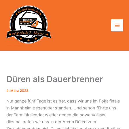
Zum
Inhalt
springen
7. Mann - Fanclub der BR Volleys
Düren als Dauerbrenner
4. März 2023
Nur ganze fünf Tage ist es her, dass wir uns im Pokalfinale
in Mannheim gegenüber standen. Und schon führte uns
der Terminkalender wieder gegen die powervolleys,
diesmal trafen wir uns in der Arena Düren zum
Zwischenrundenspiel. Da es sich diesmal um einen Freitag