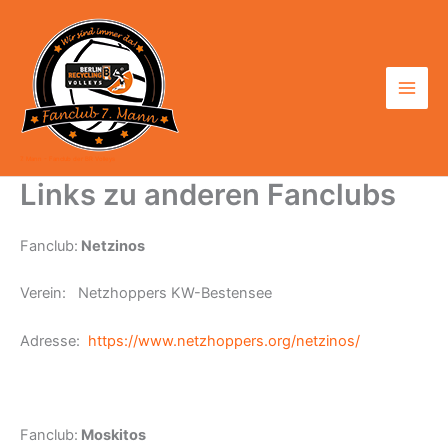
Zum
Inhalt
springen
7. Mann - Fanclub der BR Volleys
Links zu anderen Fanclubs
Fanclub:
Netzinos
Verein: Netzhoppers KW-Bestensee
Adresse:
https://www.netzhoppers.org/netzinos/
Fanclub:
Moskitos