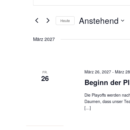
eingeben.
und
Suche
Ansichten,
nach
Anstehend
Heute
Navigation
Veranstaltungen
Schlüsselwort.
Datum
wählen.
März 2027
März 26, 2027
-
März 28
FR.
26
Beginn der Pl
Die Playoffs werden nac
Daumen, dass unser Tea
[…]