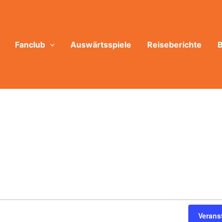
Fanclub
Auswärtsspiele
Reiseberichte
B
Verans