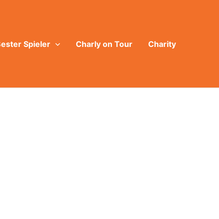
ester Spieler
Charly on Tour
Charity