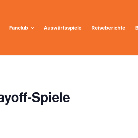
Fanclub
Auswärtsspiele
Reiseberichte
B
ayoff-Spiele