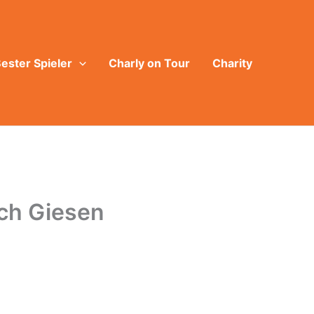
ester Spieler
Charly on Tour
Charity
ch Giesen