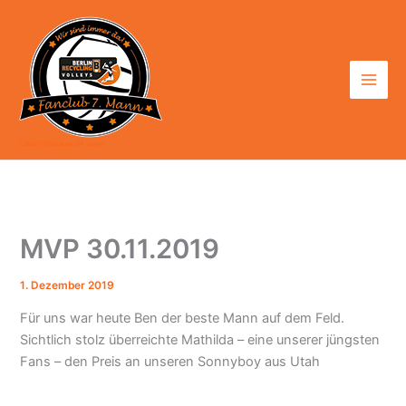
Zum
Inhalt
springen
7. Mann - Fanclub der BR Volleys
MVP 30.11.2019
1. Dezember 2019
Für uns war heute Ben der beste Mann auf dem Feld.
Sichtlich stolz überreichte Mathilda – eine unserer jüngsten
Fans – den Preis an unseren Sonnyboy aus Utah