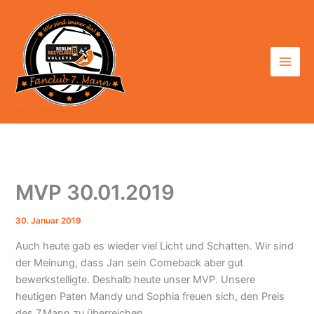
Zum
Inhalt
springen
7. Mann - Fanclub der BR Volleys
MVP 30.01.2019
30. Januar 2019
Auch heute gab es wieder viel Licht und Schatten. Wir sind
der Meinung, dass Jan sein Comeback aber gut
bewerkstelligte. Deshalb heute unser MVP. Unsere
heutigen Paten Mandy und Sophia freuen sich, den Preis
des 7.Mann zu überreichen.