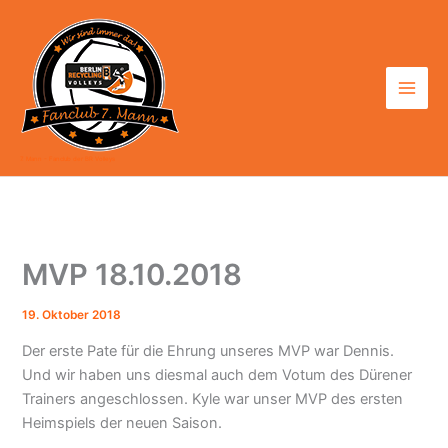
Zum
Inhalt
springen
7. Mann - Fanclub der BR Volleys
MVP 18.10.2018
19. Oktober 2018
Der erste Pate für die Ehrung unseres MVP war Dennis.
Und wir haben uns diesmal auch dem Votum des Dürener
Trainers angeschlossen. Kyle war unser MVP des ersten
Heimspiels der neuen Saison.