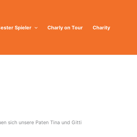
ester Spieler
Charly on Tour
Charity
uen sich unsere Paten Tina und Gitti