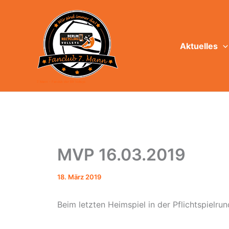
Zum
Inhalt
springen
Aktuelles
7. Mann - Fanclub der BR Volleys
MVP 16.03.2019
18. März 2019
Beim letzten Heimspiel in der Pflichtspielru