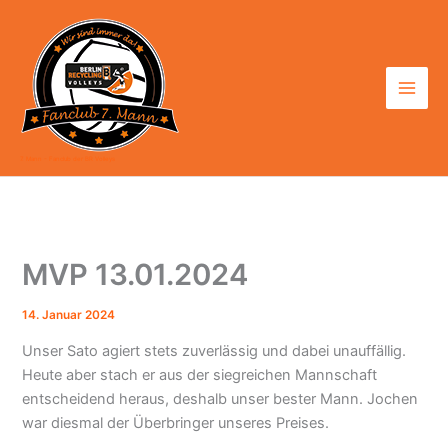
Zum
Inhalt
springen
7. Mann - Fanclub der BR Volleys
MVP 13.01.2024
14. Januar 2024
Unser Sato agiert stets zuverlässig und dabei unauffällig.
Heute aber stach er aus der siegreichen Mannschaft
entscheidend heraus, deshalb unser bester Mann. Jochen
war diesmal der Überbringer unseres Preises.