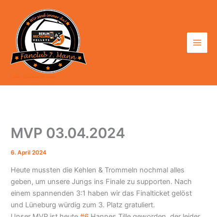
Zum
Inhalt
springen
7. Mann - Fanclub der BR Volleys
MVP 03.04.2024
6. April 2024
Heute mussten die Kehlen & Trommeln nochmal alles
geben, um unsere Jungs ins Finale zu supporten. Nach
einem spannenden 3:1 haben wir das Finalticket gelöst
und Lüneburg würdig zum 3. Platz gratuliert.
Unser MVP ist heute
#6
Hannes Tille geworden, der leider