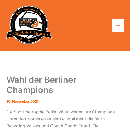
Zum
Inhalt
springen
7. Mann - Fanclub der BR Volleys
Wahl der Berliner
Champions
10. November 2021
Die Sportmetropole Berlin wählt wieder ihre Champions.
Unter den Nominierten sind einmal mehr die Berlin
Recycling Volleys und Coach Cedric Enard. Die