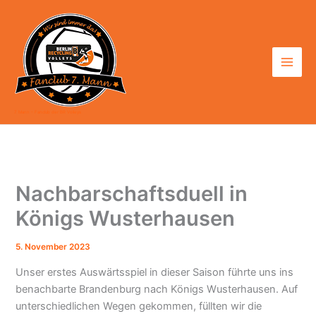
Zum
Inhalt
springen
7. Mann - Fanclub der BR Volleys
Nachbarschaftsduell in
Königs Wusterhausen
5. November 2023
Unser erstes Auswärtsspiel in dieser Saison führte uns ins
benachbarte Brandenburg nach Königs Wusterhausen. Auf
unterschiedlichen Wegen gekommen, füllten wir die