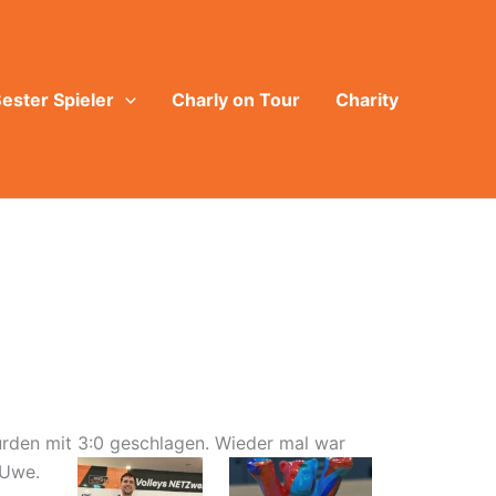
ester Spieler
Charly on Tour
Charity
urden mit 3:0 geschlagen. Wieder mal war
 Uwe.