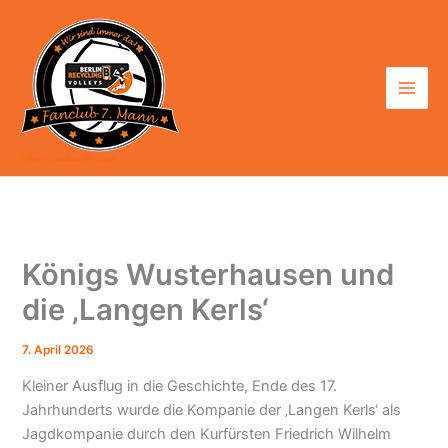
Zum
Inhalt
springen
7. Mann - Fanclub der BR Volleys
Königs Wusterhausen und
die ‚Langen Kerls‘
7. April 2026
Kleiner Ausflug in die Geschichte, Ende des 17.
Jahrhunderts wurde die Kompanie der ‚Langen Kerls‘ als
Jagdkompanie durch den Kurfürsten Friedrich Wilhelm