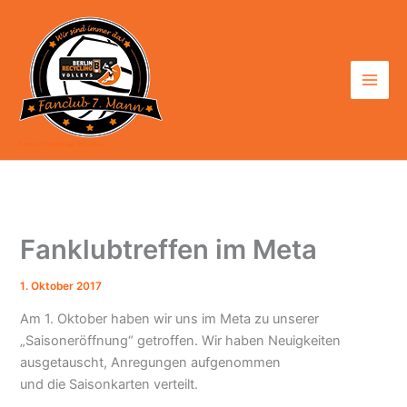
Zum
Inhalt
springen
7. Mann - Fanclub der BR Volleys
Fanklubtreffen im Meta
1. Oktober 2017
Am 1. Oktober haben wir uns im Meta zu unserer
„Saisoneröffnung“ getroffen. Wir haben Neuigkeiten
ausgetauscht, Anregungen aufgenommen
und die Saisonkarten verteilt.