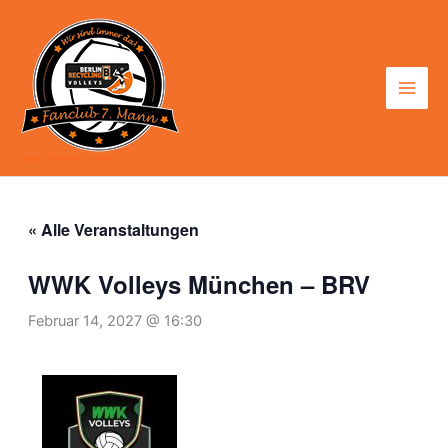
Zum
Inhalt
springen
7. Mann - Fanclub der BR Volleys
« Alle Veranstaltungen
WWK Volleys München – BRV
Februar 14, 2027 @ 16:30