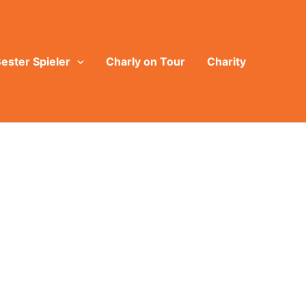
ester Spieler
Charly on Tour
Charity