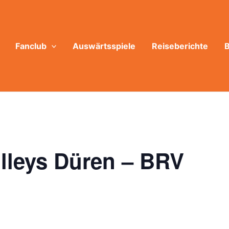
Fanclub
Auswärtsspiele
Reiseberichte
B
leys Düren – BRV