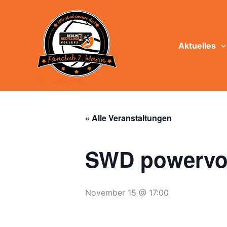
Zum
Inhalt
springen
Aktuelles
7. Mann - Fanclub der BR Volleys
« Alle Veranstaltungen
SWD powervol
November 15 @ 17:00