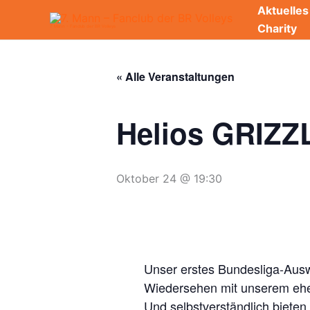
Zum
Aktuelles
Inhalt
Charity
7. Mann - Fanclub der BR Volleys
springen
« Alle Veranstaltungen
Helios GRIZZ
Oktober 24 @ 19:30
Unser erstes Bundesliga-Auswä
Wiedersehen mit unserem ehe
Und selbstverständlich bieten 