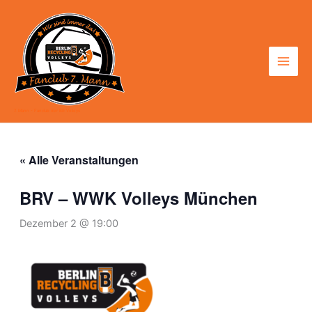
Zum
Inhalt
springen
7. Mann - Fanclub der BR Volleys
« Alle Veranstaltungen
BRV – WWK Volleys München
Dezember 2 @ 19:00