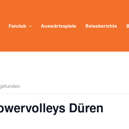
Fanclub
Auswärtsspiele
Reiseberichte
B
tgefunden.
wervolleys Düren