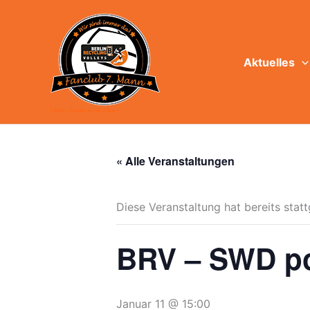
Zum
Inhalt
springen
Aktuelles
7. Mann - Fanclub der BR Volleys
« Alle Veranstaltungen
Diese Veranstaltung hat bereits stat
BRV – SWD po
Januar 11 @ 15:00