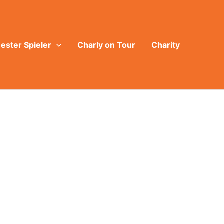
ester Spieler
Charly on Tour
Charity