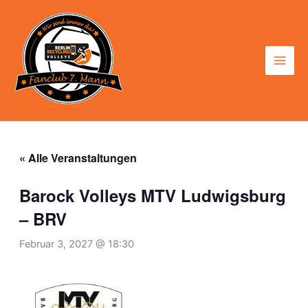
Zum
Inhalt
springen
7. Mann - Fanclub der BR Volleys
« Alle Veranstaltungen
Barock Volleys MTV Ludwigsburg
– BRV
Februar 3, 2027 @ 18:30