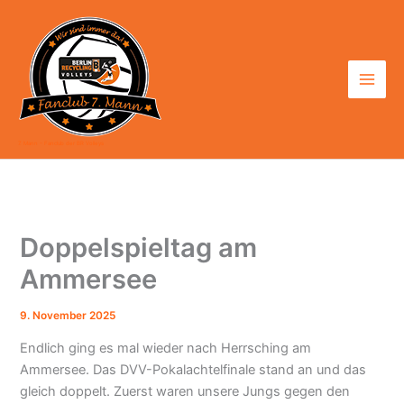
Zum
Inhalt
springen
7. Mann - Fanclub der BR Volleys
Doppelspieltag am
Ammersee
9. November 2025
Endlich ging es mal wieder nach Herrsching am
Ammersee. Das DVV-Pokalachtelfinale stand an und das
gleich doppelt. Zuerst waren unsere Jungs gegen den