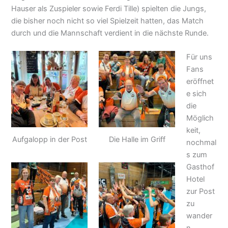
Hauser als Zuspieler sowie Ferdi Tille) spielten die Jungs,
die bisher noch nicht so viel Spielzeit hatten, das Match
durch und die Mannschaft verdient in die nächste Runde.
Für uns
Fans
eröffnet
e sich
die
Möglich
keit,
Aufgalopp in der Post
Die Halle im Griff
nochmal
s zum
Gasthof
Hotel
zur Post
zu
wander