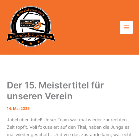
Zum
Inhalt
springen
7. Mann - Fanclub der BR Volleys
Der 15. Meistertitel für
unseren Verein
14. Mai 2025
Jubel über Jubel! Unser Team war mal wieder zur rechten
Zeit topfit. Voll fokussiert auf den Titel, haben die Jungs es
mal wieder geschafft. Und wie das zustande kam, war echt