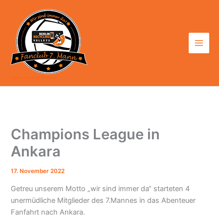
Zum
Inhalt
springen
7. Mann - Fanclub der BR Volleys
Champions League in
Ankara
17. November 2022
Getreu unserem Motto „wir sind immer da“ starteten 4
unermüdliche Mitglieder des 7.Mannes in das Abenteuer
Fanfahrt nach Ankara.