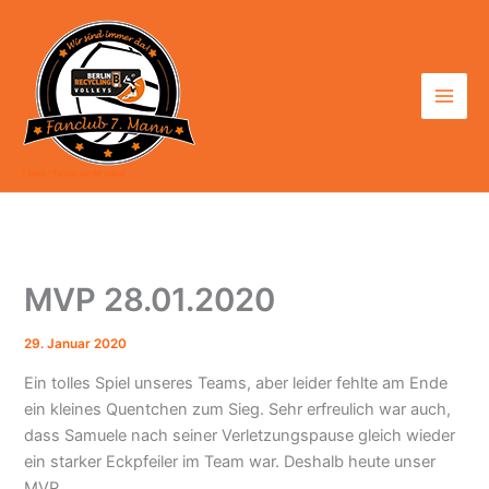
Zum
Inhalt
springen
7. Mann - Fanclub der BR Volleys
MVP 28.01.2020
29. Januar 2020
Ein tolles Spiel unseres Teams, aber leider fehlte am Ende
ein kleines Quentchen zum Sieg. Sehr erfreulich war auch,
dass Samuele nach seiner Verletzungspause gleich wieder
ein starker Eckpfeiler im Team war. Deshalb heute unser
MVP