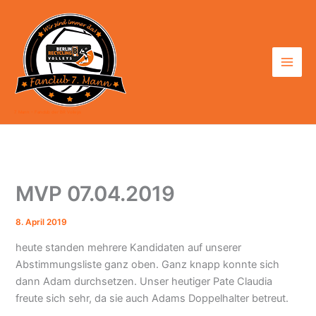
Zum
Inhalt
springen
7. Mann - Fanclub der BR Volleys
MVP 07.04.2019
8. April 2019
heute standen mehrere Kandidaten auf unserer
Abstimmungsliste ganz oben. Ganz knapp konnte sich
dann Adam durchsetzen. Unser heutiger Pate Claudia
freute sich sehr, da sie auch Adams Doppelhalter betreut.