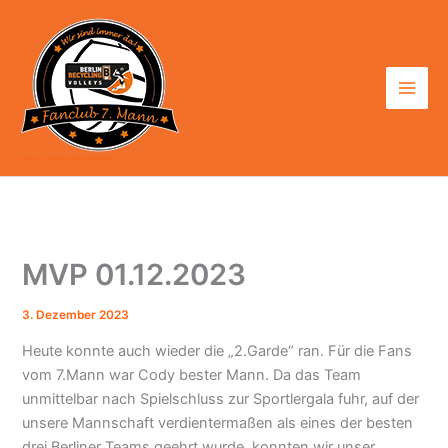
Zum
Inhalt
springen
7. Mann - Fanclub der BR Volleys
MVP 01.12.2023
3. Dezember 2023
Heute konnte auch wieder die „2.Garde“ ran. Für die Fans
vom 7.Mann war Cody bester Mann. Da das Team
unmittelbar nach Spielschluss zur Sportlergala fuhr, auf der
unsere Mannschaft verdientermaßen als eines der besten
drei Berliner Teams geehrt wurde, konnten wir unser